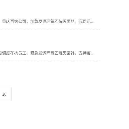
2020年1月29日，公司领导收到重庆市人民政府及浙江省经信厅的紧急通知：为重庆市最大的医用口罩生产企业：重庆百纳公司，加急发运环氧乙烷灭菌器。我司迅速召集在杭职员，成立工作小组，紧急调用出口设备，于30日上午将一台15m³灭菌器发往重庆，并派出专业技术人员前往佰纳公司，经过不懈努力该灭菌器于2月5日正式交付使用，为该公司日产30W片口罩提供了灭菌保障。
新型冠状病毒疫情，牵动亿万国人的心，疫情紧急，责无旁贷，优尼克在行动。1月30日，公司总经理周庆庆亲自调度在杭员工，紧急发运环氧乙烷灭菌器，支持疫情防控狙击战，为战“疫”贡献力量
20