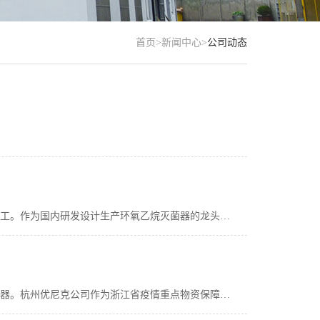
首页
>
新闻中心
>
公司动态
杭州优尼克消毒设备有限公司作为浙江省疫情重点物资保障单位，于2020年2月5日经浙江省经信厅批准，紧急复工。作为国内研发设计生产环氧乙烷灭菌器的龙头企业、国家标准制定单位，为全力配合各省市区新型冠状病毒的防疫工作，我司毫不犹豫的调集多套出口设备，用来保障国内灭菌器的供应；技术人员24小时待命，提供远程技术支持；所有员工加班加点，全力以赴，为抗疫提供灭菌消毒设备。
随着新型冠状病毒的大面积爆发，全国多个省市区政府部门纷纷发函要求我司尽快复工，加速生产环氧乙烷灭菌器。杭州优尼克公司作为浙江省疫情重点物资保障单位、环氧乙烷灭菌行业内的龙头企业、国家标准制定单位，积极响应，紧急复工，全员加班加点，全力以赴，努力为疫区提供更多的灭菌消毒设备。