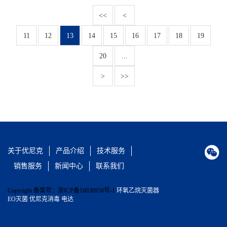
<<
<
11
12
13
14
15
16
17
18
19
20
...
>
>>

关于优尼克
产品介绍
技术服务
销售服务
新闻中心
联系我们
Copyright 备案号：浙ICP备16030958号-1
环氧乙烷灭菌器
EO灭菌 优尼克消毒 电达