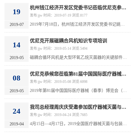
杭州钱江经济开发区党委书记莅临优尼克参观指导
19
发布:jjw 时间：2019-07-19 浏览:8177
2019年7月18日，杭州钱江经济开发区党委书记姚文华莅临杭州优尼克消毒设备有限公司参观指导，我司总经理周庆庆、技术部经理高黎、管理者代表周光宇热情接待了姚书记一行。
2019-07
优尼克开展磁耦合风机知识专项培训
14
发布:jjw 时间：2019-05-14 浏览:5494
磁耦合循环风机是大型环氧乙烷灭菌器的关键部件，对产品灭菌起着至关重要的作用，直接影响灭菌效果，公司领导十分重视。 为进一步提升我司员工专业技能、提高服务质量，落实公司质量管理要求，真正达到掌握一流技术，生产一流产品，占领一流市场，建设一流企业的目的。2019年5月10日，我司邀请厂家专业技术人员，在我司现场开展磁耦合风机知识专项培训，负责风机维护保养检修的全体员工参加此次培训。
2019-05
优尼克恭候您莅临第81届中国国际医疗器械（春季）博览会
08
发布:jjw 时间：2019-05-08 浏览:6098
2019年第81届中国国际医疗器械（春季）博览会（2019CMEF春季会）将于2019年5月14-17日在上海国际会展中心举办。届时，杭州优尼克消毒设备有限公司将在国家会展中心（上海）8.1号馆X43号展位恭候您的光临！
2019-05
我司总经理周庆庆受邀参加医疗器械灭菌与包装技术论坛
24
发布:jjw 时间：2019-04-24 浏览:7685
4月15日—4月17日，2019全国医疗器械灭菌与包装技术论坛在杭州召开，我司总经理周庆庆出席会议并发表主旨演讲。
2019-04