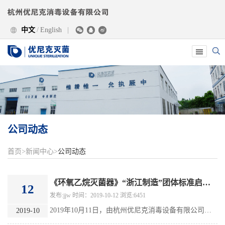

中文
/
English
|





公司动态
首页
>
新闻中心
>
公司动态
《环氧乙烷灭菌器》“浙江制造”团体标准启动会暨研讨会圆满召开
12
发布:jjw 时间：2019-10-12 浏览:6451
2019年10月11日，由杭州优尼克消毒设备有限公司起草的《环氧乙烷灭菌器》“浙江制造”团体标准启动会暨研讨会在浙江省标准化研究院顺利召开，来自浙江省标准化研究院、余杭区市场监督管理局、广东省医疗器械监督检验所、全国消毒与设备标准化技术委员会、泰尔茂医疗产品（杭州）有限公司、杭州科技职业技术学院的专家对标准草案文本进行了深入的研讨。
2019-10